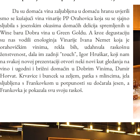
Da su domaća vina zaljubljena u domaću hranu uvjerili
smo se kušajući vina vinarije PP Orahovica koja su se sjajno
sljubila s jesenskim okusima domaćih delicija spremljenih u
Wine baru Dobra vina u Green Goldu. A kroz degustaciju
su nas vodili enologinja Vinarije Ivana Nemet koja je
orahovičkim vinima, rekla bih, udahnula raskošnu
ženstvenost, dala im zadnji "touch", Igor Hruškar, koji nam
na svakoj novoj prezentaciji otvori neki novi kut gledanja na
vino i ugodni i brižni domaćin u Dobrim Vinima, Damir
Horvat. Krvavice i buncek sa zeljem, patka s mlincima, jela
sljubljena s Frankovkom u potpunosti su dočarala jesen, a
Frankovka je pokazala svu svoju raskoš.