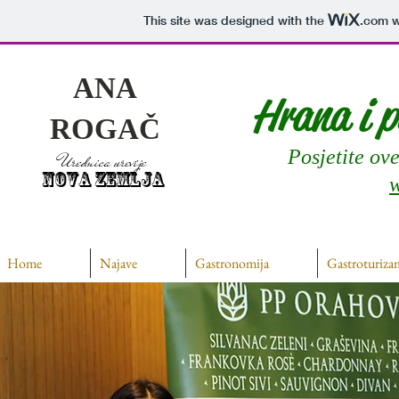
This site was designed with the
.com
w
ANA
Hrana i p
ROGAČ
Posjetite ov
Urednica urevije
NOVA ZEMLJA
Home
Najave
Gastronomija
Gastroturiza